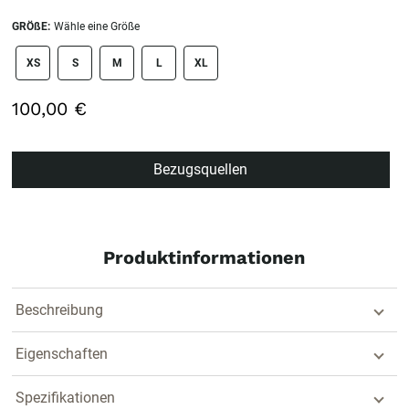
GRÖßE:
Wähle eine Größe
size swatch
XS
S
M
L
XL
100,00 €
Bezugsquellen
Produktinformationen
Beschreibung
Eigenschaften
Spezifikationen