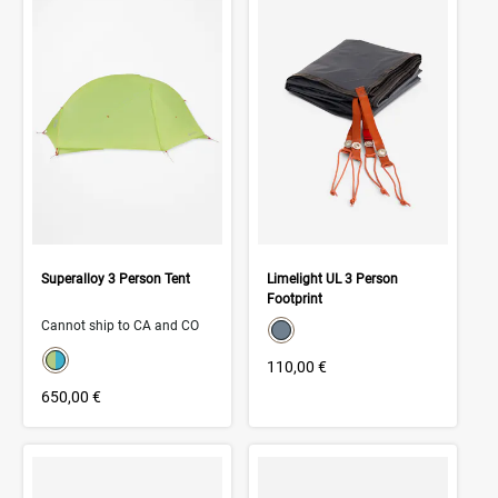
Superalloy 3 Person Tent
Limelight UL 3 Person
Footprint
color swatch
Cannot ship to CA and CO
Select color
color swatch
Select color
110,00 €
650,00 €