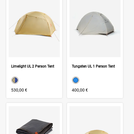
Limelight UL 2 Person Tent
Tungsten UL 1 Person Tent
color swatch
color swatch
Select color
Select color
530,00 €
400,00 €