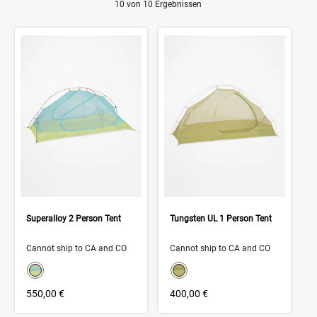
10 von 10 Ergebnissen
Product Results
Superalloy 2 Person Tent
Tungsten UL 1 Person Tent
Cannot ship to CA and CO
Cannot ship to CA and CO
color swatch
color swatch
Select color
Select color
550,00 €
400,00 €