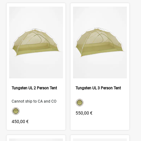
Tungsten UL 2 Person Tent
Tungsten UL 3 Person Tent
color swatch
Cannot ship to CA and CO
Select color
color swatch
Select color
550,00 €
450,00 €