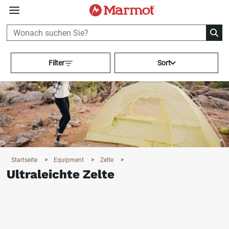
360°
Chat
Activating this element will cau
Filter
Sort
Startseite
>
Equipment
>
Zelte
>
Ultraleichte Zelte