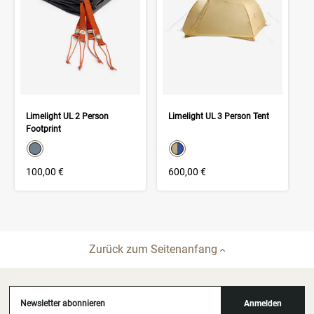
Limelight UL 2 Person
Limelight UL 3 Person Tent
Footprint
color swatch
color swatch
Select color
Select color
100,00 €
600,00 €
Zurück zum Seitenanfang
Newsletter abonnieren
Anmelden