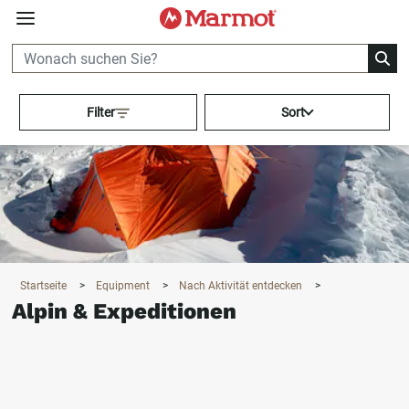
360°
Chat
Activating this element will cau
Filter
Sort
Startseite
>
Equipment
>
Nach Aktivität entdecken
>
Alpin & Expeditionen