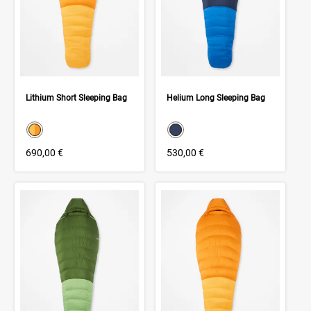
Lithium Short Sleeping Bag
Helium Long Sleeping Bag
color swatch
color swatch
Select color
Select color
690,00 €
530,00 €