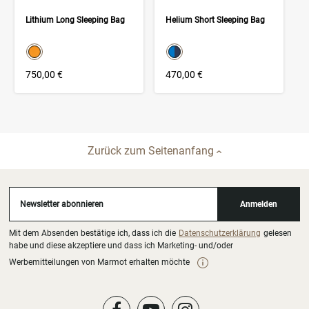
Lithium Long Sleeping Bag
Helium Short Sleeping Bag
color swatch
color swatch
Select color
Select color
750,00 €
470,00 €
Zurück zum Seitenanfang
Newsletter abonnieren
Anmelden
Mit dem Absenden bestätige ich, dass ich die
Datenschutzerklärung
gelesen
habe und diese akzeptiere und dass ich Marketing- und/oder
Werbemitteilungen von Marmot erhalten möchte