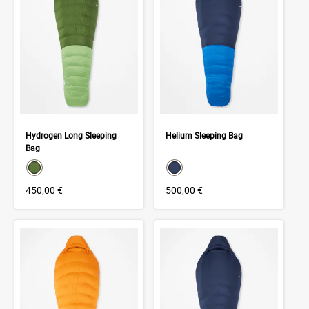
Hydrogen Long Sleeping
Helium Sleeping Bag
Bag
color swatch
color swatch
Select color
Select color
450,00 €
500,00 €