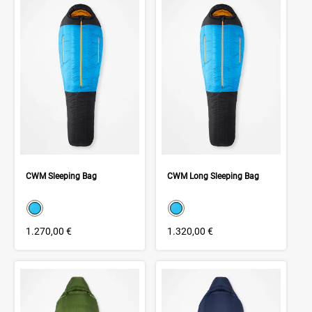
CWM Sleeping Bag
CWM Long Sleeping Bag
color swatch
color swatch
Select color
Select color
1.270,00 €
1.320,00 €