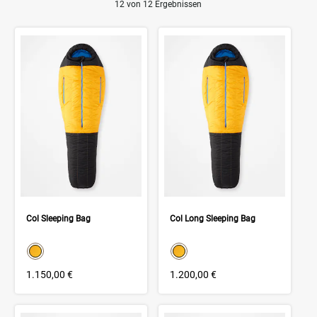
12 von 12 Ergebnissen
Product Results
Col Sleeping Bag
Col Long Sleeping Bag
color swatch
color swatch
Select color
Select color
1.150,00 €
1.200,00 €