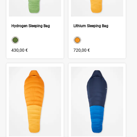
Hydrogen Sleeping Bag
Lithium Sleeping Bag
color swatch
color swatch
Select color
Select color
430,00 €
720,00 €