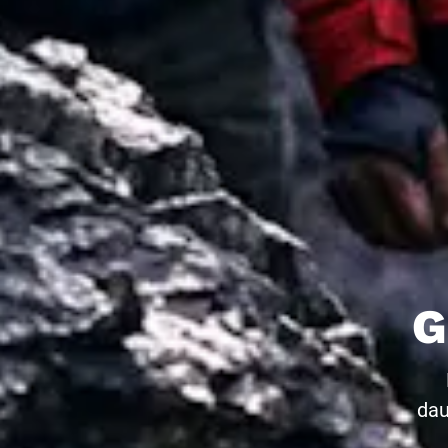
G
dau