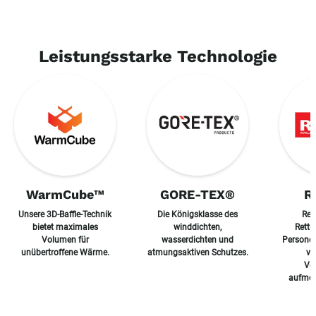
Leistungsstarke Technologie
WarmCube™
GORE-TEX®
R
Unsere 3D-Baffle-Technik
Die Königsklasse des
Refl
bietet maximales
winddichten,
Rettu
Volumen für
wasserdichten und
Personen
unübertroffene Wärme.
atmungsaktiven Schutzes.
ve
Ve
aufme