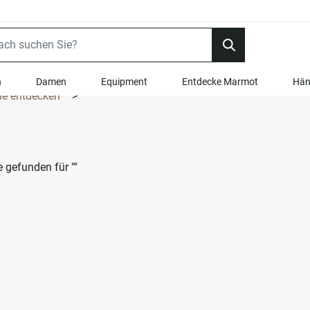
n
Damen
Equipment
Entdecke Marmot
Hän
ie entdecken
>
se gefunden für
""