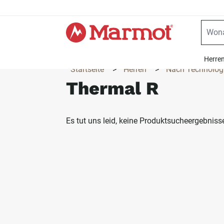
360°
Chat
Herre
Startseite
>
Herren
>
Nach Technolog
Thermal R
Es tut uns leid, keine Produktsucheergebnis