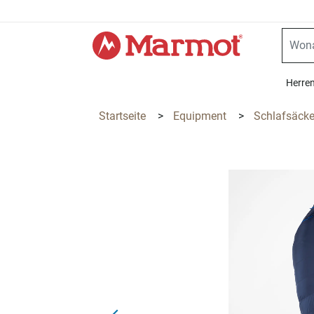
360°
Chat
Herre
Startseite
>
Equipment
>
Schlafsäck