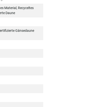
s Material, Recyceltes
ierte Daune
ertifizierte Gänsedaune