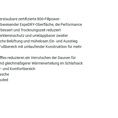
rstaubare zertifizierte 800-Fillpower-
bweisender ExpeDRY-Oberfläche, die Performance
rbessert und Trocknungszeit reduziert
Verklemmschutz und umklappbarer zweiter
liche Belüftung und mühelosen Ein- und Ausstieg
Fußbereich mit umlaufender Konstruktion für mehr
les reduzieren ein Verrutschen der Daunen für
und gleichmäßigerer Wärmeverteilung im Schlafsack
r- und Komfortbereich
asche
luded