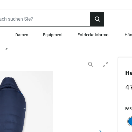
n
Damen
Equipment
Entdecke Marmot
Hän
e
>
He
4
FAR
SEL
s