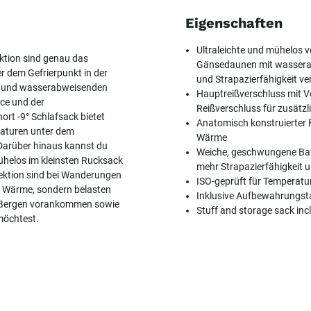
Eigenschaften
Ultraleichte und mühelos ve
ektion sind genau das
Gänsedaunen mit wassera
r dem Gefrierpunkt in der
und Strapazierfähigkeit ve
en und wasserabweisenden
Hauptreißverschluss mit 
ce und der
Reißverschluss für zusätz
ort -9° Schlafsack bietet
Anatomisch konstruierter 
raturen unter dem
Wärme
 Darüber hinaus kannst du
Weiche, geschwungene Baff
ühelos im kleinsten Rucksack
mehr Strapazierfähigkeit 
lektion sind bei Wanderungen
ISO-geprüft für Temperatu
te Wärme, sondern belasten
Inklusive Aufbewahrungst
en Bergen vorankommen sowie
Stuff and storage sack inc
möchtest.