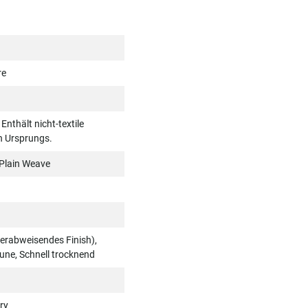
re
nthält nicht-textile
en Ursprungs.
Plain Weave
rabweisendes Finish),
ne, Schnell trocknend
ry