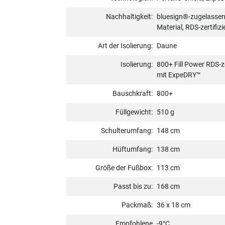
Nachhaltigkeit:
bluesign®-zugelassene
Material, RDS-zertifiz
Art der Isolierung:
Daune
Isolierung:
800+ Fill Power RDS-z
mit ExpeDRY™
Bauschkraft:
800+
Füllgewicht:
510 g
Schulterumfang:
148 cm
Hüftumfang:
138 cm
Größe der Fußbox:
113 cm
Passt bis zu:
168 cm
Packmaß:
36 x 18 cm
Empfohlene
-9°C