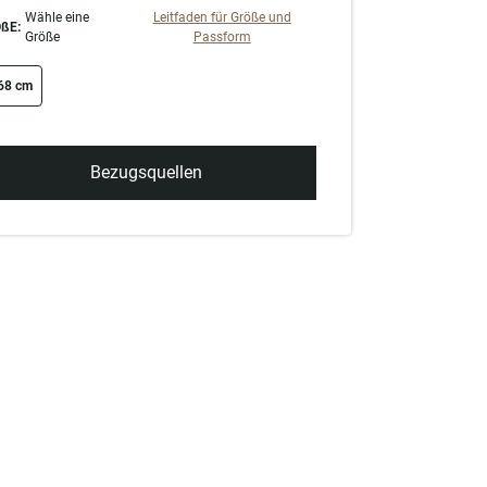
Wähle eine
Leitfaden für Größe und
ßE:
Größe
Passform
ze swatch
68 cm
Bezugsquellen