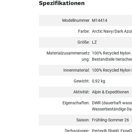
Spezifikationen
Modellnummer
M14414
Farbe:
Arctic Navy/Dark Azu
Größe:
LZ
Materialzusammensetz
100% Recycled Nylon. E
ung:
Bestandteile tierisch
Innenmaterial:
100% Recycled Nylon 
Gewicht:
0,92 kg
Aktivität:
Alpin & Expeditionen
Eigenschaften:
DWR (dauerhaft wasse
Wasserbeständige Dau
Saison:
Frühling-Sommer 26
Technologien:
Pertex® Shield, ExpeD