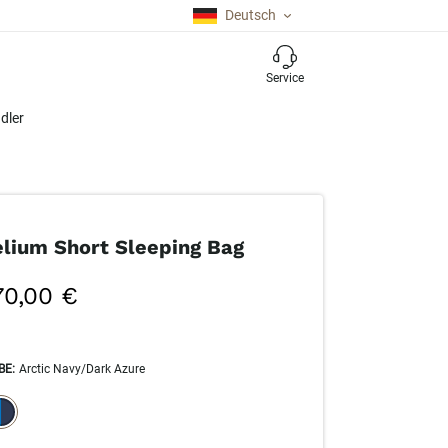
Deutsch
Service
dler
lium Short Sleeping Bag
70,00 €
BE
:
Arctic Navy/Dark Azure
ECTION WILL REFRESH THE PAGE WITH NEW RESULTS.
elected