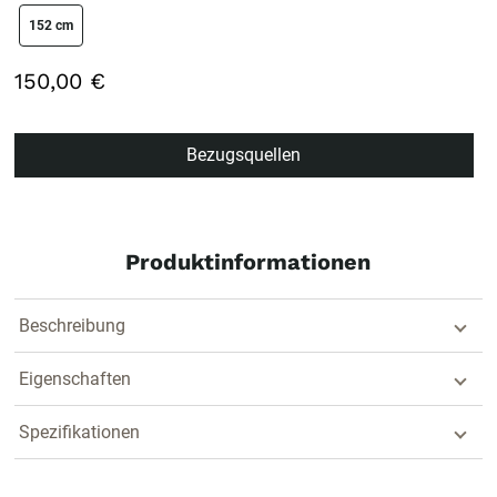
size swatch
152 cm
150,00 €
Bezugsquellen
Produktinformationen
Beschreibung
Eigenschaften
Spezifikationen