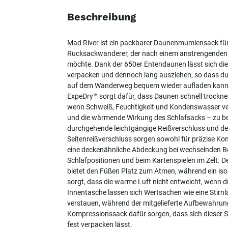
Beschreibung
Mad River ist ein packbarer Daunenmumiensack für 
Rucksackwanderer, der nach einem anstrengenden 
möchte. Dank der 650er Entendaunen lässt sich die
verpacken und dennoch lang ausziehen, so dass du
auf dem Wanderweg bequem wieder aufladen kannst
ExpeDry™ sorgt dafür, dass Daunen schnell trocknen
wenn Schweiß, Feuchtigkeit und Kondenswasser v
und die wärmende Wirkung des Schlafsacks – zu be
durchgehende leichtgängige Reißverschluss und d
Seitenreißverschluss sorgen sowohl für präzise Kom
eine deckenähnliche Abdeckung bei wechselnden 
Schlafpositionen und beim Kartenspielen im Zelt. 
bietet den Füßen Platz zum Atmen, während ein isol
sorgt, dass die warme Luft nicht entweicht, wenn du 
Innentasche lassen sich Wertsachen wie eine Stirn
verstauen, während der mitgelieferte Aufbewahrun
Kompressionssack dafür sorgen, dass sich dieser 
fest verpacken lässt.