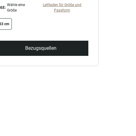
Wähle eine
Leitfaden für Größe und
ßE:
Größe
Passform
ze swatch
83 cm
Bezugsquellen