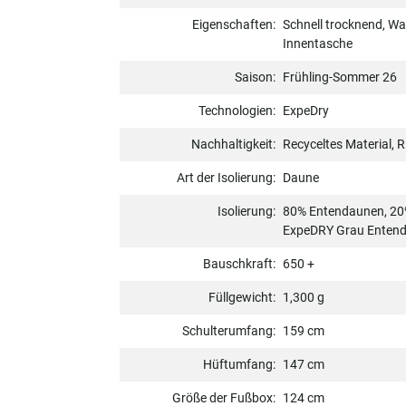
Eigenschaften:
Schnell trocknend, W
Innentasche
Saison:
Frühling-Sommer 26
Technologien:
ExpeDry
Nachhaltigkeit:
Recyceltes Material, R
Art der Isolierung:
Daune
Isolierung:
80% Entendaunen, 20
ExpeDRY Grau Enten
Bauschkraft:
650 +
Füllgewicht:
1,300 g
Schulterumfang:
159 cm
Hüftumfang:
147 cm
Größe der Fußbox:
124 cm