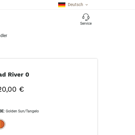
Deutsch
Service
dler
d River 0
20,00 €
BE
:
Golden Sun/Tangelo
ECTION WILL REFRESH THE PAGE WITH NEW RESULTS.
elected