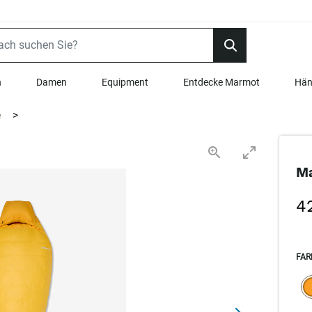
n
Damen
Equipment
Entdecke Marmot
Hän
e
>
Ma
4
FAR
SEL
s