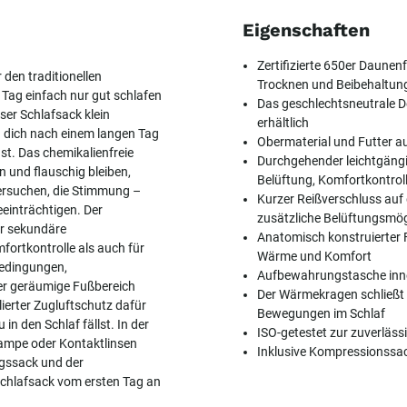
Eigenschaften
Zertifizierte 650er Daune
den traditionellen
Trocknen und Beibehaltung
Tag einfach nur gut schlafen
Das geschlechtsneutrale D
ser Schlafsack klein
erhältlich
 dich nach einem langen Tag
Obermaterial und Futter a
. Das chemikalienfreie
Durchgehender leichtgängig
 und flauschig bleiben,
Belüftung, Komfortkontrol
ersuchen, die Stimmung –
Kurzer Reißverschluss auf 
einträchtigen. Der
zusätzliche Belüftungsmög
er sekundäre
Anatomisch konstruierter 
fortkontrolle als auch für
Wärme und Komfort
Bedingungen,
Aufbewahrungstasche inn
Der geräumige Fußbereich
Der Wärmekragen schließt 
ierter Zugluftschutz dafür
Bewegungen im Schlaf
in den Schlaf fällst. In der
ISO-getestet zur zuverläs
lampe oder Kontaktlinsen
Inklusive Kompressionssa
gssack und der
Schlafsack vom ersten Tag an