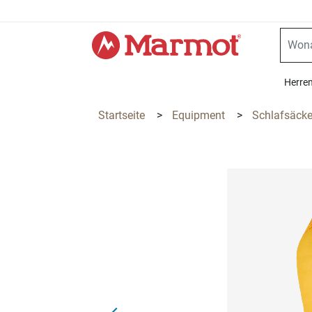
360°
Chat
Herre
Startseite
>
Equipment
>
Schlafsäck