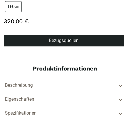
size swatch
198 cm
320,00 €
Bezugsquellen
Produktinformationen
Beschreibung
Eigenschaften
Spezifikationen