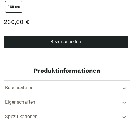
size swatch
168 cm
230,00 €
Bezugsquellen
Produktinformationen
Beschreibung
Eigenschaften
Spezifikationen