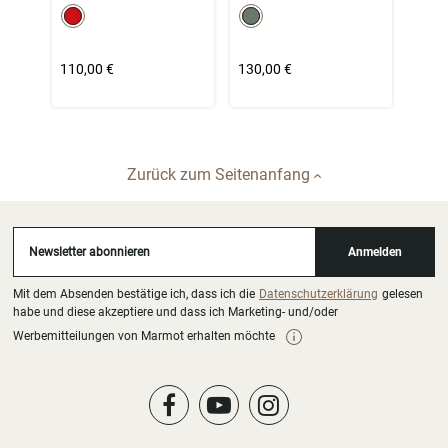
color swatch
color swatch
Select color
Select color
110,00 €
130,00 €
Zurück zum Seitenanfang
Newsletter abonnieren
Anmelden
Mit dem Absenden bestätige ich, dass ich die
Datenschutzerklärung
gelesen
habe und diese akzeptiere und dass ich Marketing- und/oder
Werbemitteilungen von Marmot erhalten möchte