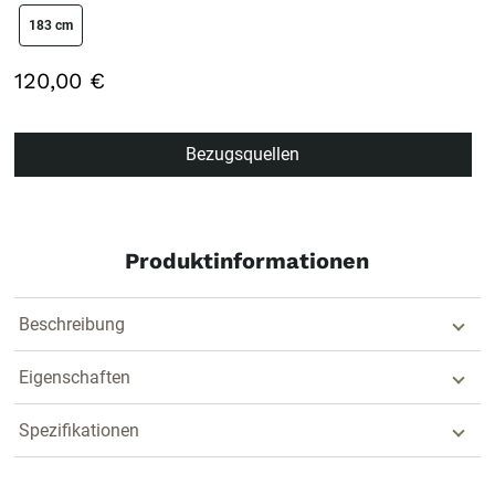
size swatch
183 cm
120,00 €
Bezugsquellen
Produktinformationen
Beschreibung
Eigenschaften
Spezifikationen