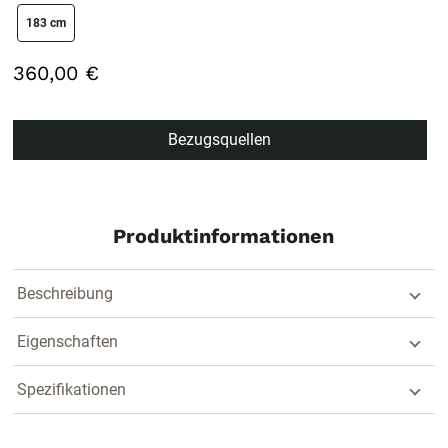
size swatch
183 cm
360,00 €
Bezugsquellen
Produktinformationen
Beschreibung
Eigenschaften
Spezifikationen