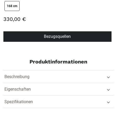
size swatch
168 cm
330,00 €
Bezugsquellen
Produktinformationen
Beschreibung
Eigenschaften
Spezifikationen