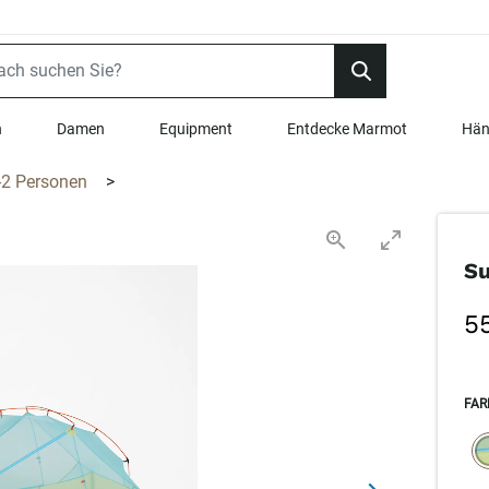
n
Damen
Equipment
Entdecke Marmot
Hän
-2 Personen
>
Su
5
FAR
SEL
s