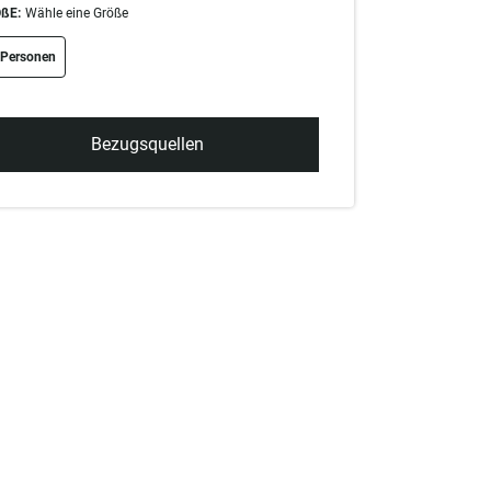
ßE:
Wähle eine Größe
ze swatch
 Personen
Bezugsquellen