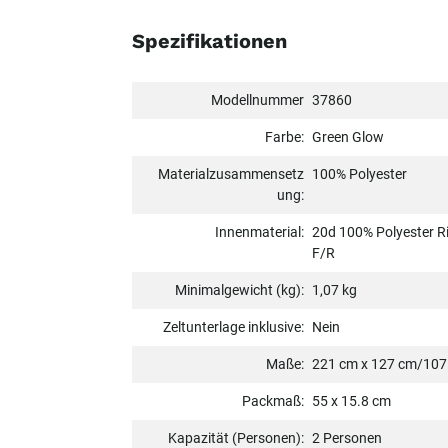
Spezifikationen
Modellnummer
37860
Farbe:
Green Glow
Materialzusammensetz
100% Polyester
ung:
Innenmaterial:
20d 100% Polyester R
F/R
Minimalgewicht (kg):
1,07 kg
Zeltunterlage inklusive:
Nein
Maße:
221 cm x 127 cm/107
Packmaß:
55 x 15.8 cm
Kapazität (Personen):
2 Personen