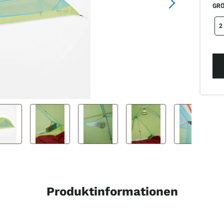
GRÖ
si
2
Produktinformationen