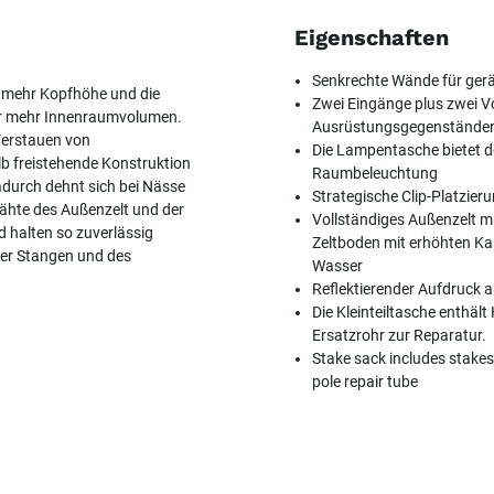
Eigenschaften
Senkrechte Wände für ger
r mehr Kopfhöhe und die
Zwei Eingänge plus zwei V
 für mehr Innenraumvolumen.
Ausrüstungsgegenständen;
Verstauen von
Die Lampentasche bietet de
b freistehende Konstruktion
Raumbeleuchtung
adurch dehnt sich bei Nässe
Strategische Clip-Platzie
ähte des Außenzelt und der
Vollständiges Außenzelt m
 halten so zuverlässig
Zeltboden mit erhöhten Ka
der Stangen und des
Wasser
Reflektierender Aufdruck a
Die Kleinteiltasche enthält
Ersatzrohr zur Reparatur.
Stake sack includes stakes,
pole repair tube