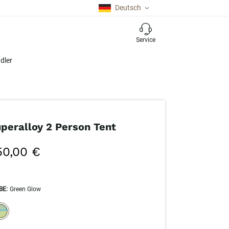
Deutsch
Service
dler
peralloy 2 Person Tent
50,00 €
BE
:
Green Glow
ECTION WILL REFRESH THE PAGE WITH NEW RESULTS.
elected