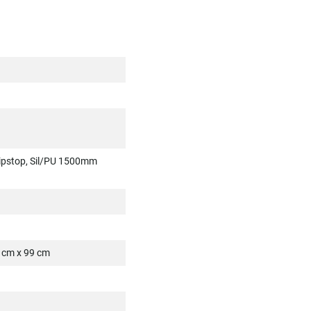
ipstop, Sil/PU 1500mm
 cm x 99 cm