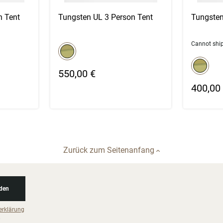
n Tent
Tungsten UL 3 Person Tent
Tungsten
color swatch
Cannot shi
Select color
color
Select col
550,00 €
400,00
Zurück zum Seitenanfang
den
erklärung