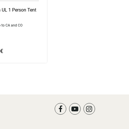
 UL 1 Person Tent
p to CA and CO
 swatch
or
 €