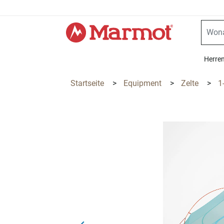
360°
Chat
Herre
Startseite
>
Equipment
>
Zelte
>
1