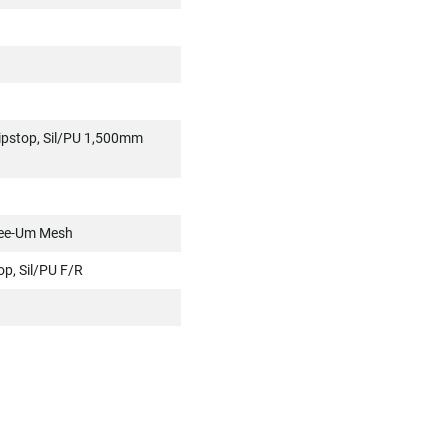
ipstop, Sil/PU 1,500mm
See-Um Mesh
p, Sil/PU F/R