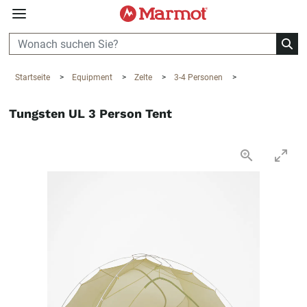
360°
Chat
Startseite
>
Equipment
>
Zelte
>
3-4 Personen
>
Tungsten UL 3 Person Tent