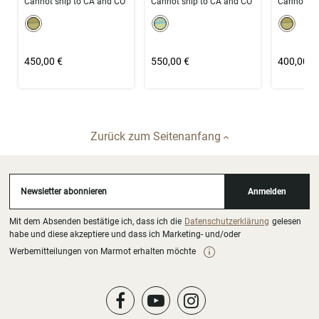
Cannot ship to CA and CO
Cannot ship to CA and CO
Cannot sh
color swatch
color swatch
color
Select color
Select color
Select c
450,00 €
550,00 €
400,00 €
Zurück zum Seitenanfang
Newsletter abonnieren
Anmelden
Mit dem Absenden bestätige ich, dass ich die
Datenschutzerklärung
gelesen
habe und diese akzeptiere und dass ich Marketing- und/oder
Werbemitteilungen von Marmot erhalten möchte