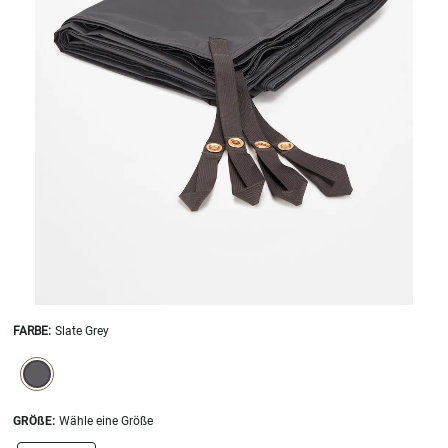
FARBE
:
Slate Grey
SELECTION WILL REFRESH THE PAGE WITH NEW RESULTS.
selected
GRÖßE:
Wähle eine Größe