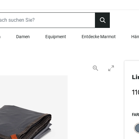
n
Damen
Equipment
Entdecke Marmot
Hän
Li
11
FAR
SEL
s