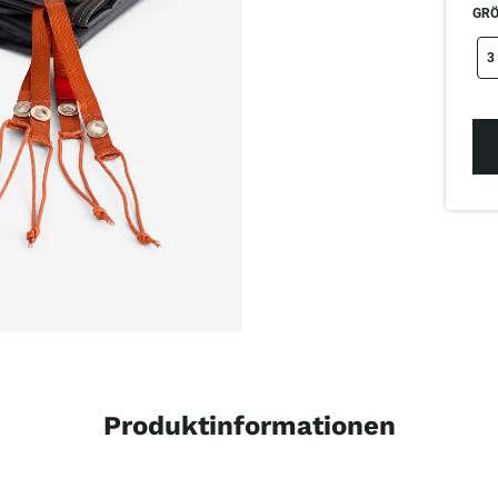
GRÖ
si
3
Produktinformationen