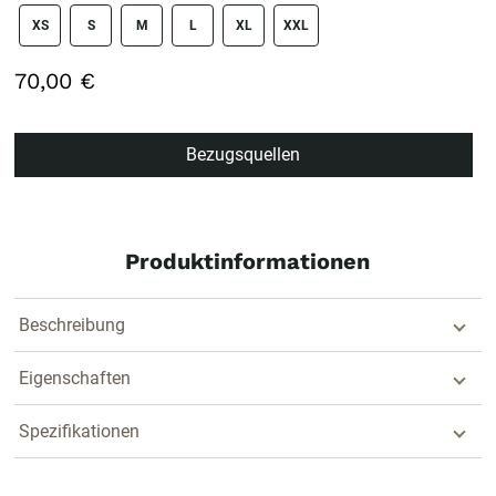
size swatch
XS
S
M
L
XL
XXL
70,00 €
Bezugsquellen
Produktinformationen
Beschreibung
Eigenschaften
Spezifikationen