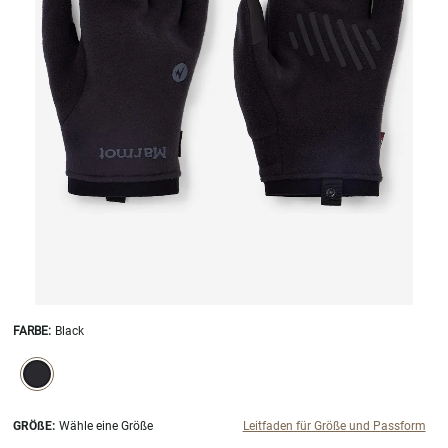
FARBE
:
Black
SELECTION WILL REFRESH THE PAGE WITH NEW RESULTS.
selected
GRÖßE:
Wähle eine Größe
Leitfaden für Größe und Passform