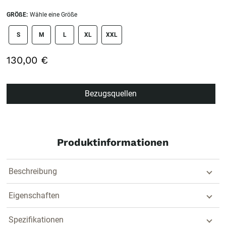
GRÖßE:
Wähle eine Größe
size swatch
S
M
L
XL
XXL
130,00 €
Bezugsquellen
Produktinformationen
Beschreibung
Eigenschaften
Spezifikationen