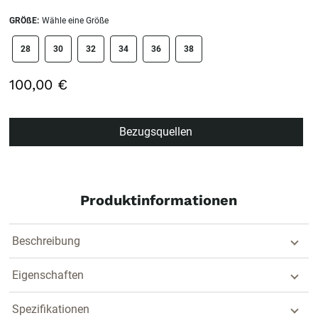
GRÖßE:
Wähle eine Größe
size swatch
28
30
32
34
36
38
100,00 €
Bezugsquellen
Produktinformationen
Beschreibung
Eigenschaften
Spezifikationen