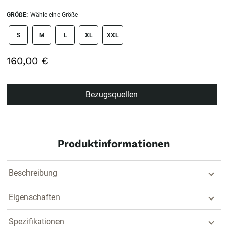
GRÖßE:
Wähle eine Größe
size swatch
S
M
L
XL
XXL
160,00 €
Bezugsquellen
Produktinformationen
Beschreibung
Eigenschaften
Spezifikationen