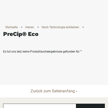
360°
Chat
Startseite
>
Herren
>
Nach Technologie entdecken
>
PreCip® Eco
Es tut uns leid, keine Produktsucheergebnisse gefunden für
""
Zurück zum Seitenanfang