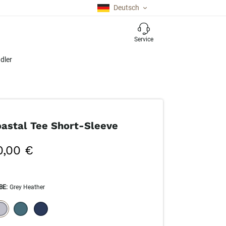
Deutsch
Service
dler
astal Tee Short-Sleeve
0,00 €
BE
:
Grey Heather
ECTION WILL REFRESH THE PAGE WITH NEW RESULTS.
elected