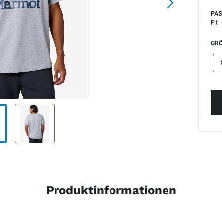
PAS
Fit
GRÖ
si
Produktinformationen