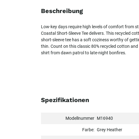
Beschreibung
Low-key days require high levels of comfort from sta
Coastal Short-Sleeve Tee delivers. This recycled co
short-sleeve tee has a soft coziness worthy of gett
thin. Count on this classic 80% recycled cotton and
shirt from dawn patrol to late-night bonfires.
Spezifikationen
Modellnummer
M16940
Farbe:
Grey Heather