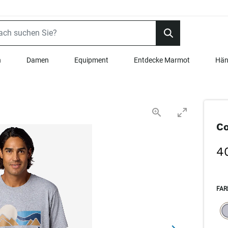
n
Damen
Equipment
Entdecke Marmot
Hän
Co
4
FAR
SEL
s