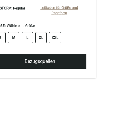
Leitfaden für Größe und
SFORM:
Regular
Passform
ßE:
Wähle eine Größe
ze swatch
S
M
L
XL
XXL
Bezugsquellen