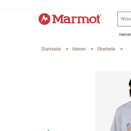
360°
Chat
Herre
Startseite
>
Herren
>
Oberteile
>