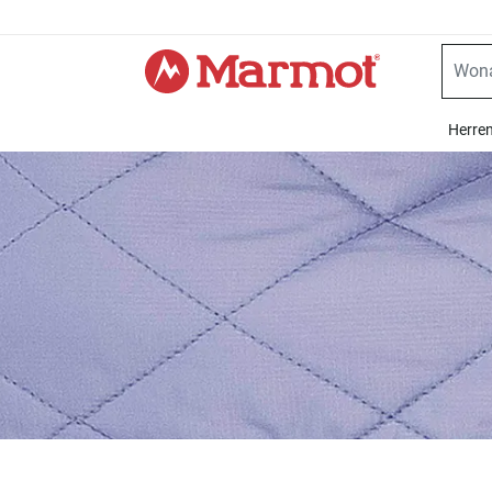
360°
Chat
Herre