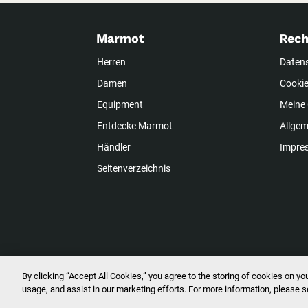
Marmot
Rech
Herren
Daten
Damen
Cookie
Equipment
Meine 
Entdecke Marmot
Allge
Händler
Impre
Seitenverzeichnis
By clicking “Accept All Cookies,” you agree to the storing of cookies on yo
2024 © Marmot Mountain, LLC. Alle 
usage, and assist in our marketing efforts. For more information, please 