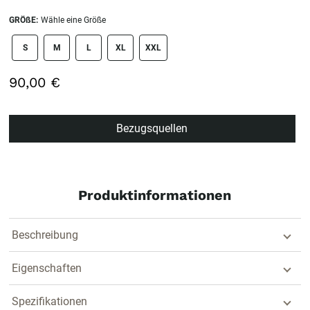
GRÖßE:
Wähle eine Größe
size swatch
S
M
L
XL
XXL
90,00 €
Bezugsquellen
Produktinformationen
Beschreibung
Eigenschaften
Spezifikationen