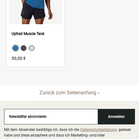
Uptrail Muscle Tank
color swatch
Select color
Select color
Select color
50,00 €
Zurück zum Seitenanfang
Newsletter abonnieren
Anmelden
Mit dem Absenden bestätige ich, dass ich die
Datenschutzerklärung
gelesen
habe und diese akzeptiere und dass ich Marketing- und/oder