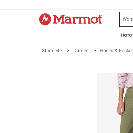
360°
Chat
Herre
Startseite
>
Damen
>
Hosen & Röcke