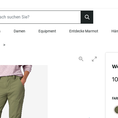
n
Damen
Equipment
Entdecke Marmot
Hän
>
Wo
1
FAR
SEL
s