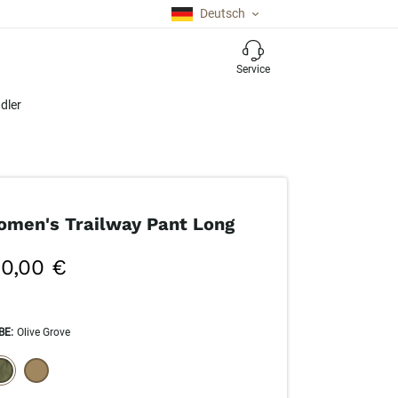
Deutsch
Service
dler
men's Trailway Pant Long
00,00 €
BE
:
Olive Grove
ECTION WILL REFRESH THE PAGE WITH NEW RESULTS.
elected