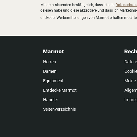
Mit dem Absenden bestätige ich, dass ich die
Datenschutz
gelesen habe und diese akzeptiere und dass ich Marketing-
und/oder Werbemitteilungen von Marmot erhalten möchte
Marmot
Rech
Herren
Daten
Damen
Cookie
Equipment
Meine 
Entdecke Marmot
Allge
Händler
Impre
Seitenverzeichnis