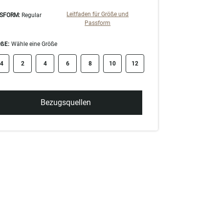
Leitfaden für Größe und
SFORM:
Regular
Passform
ßE:
Wähle eine Größe
ze swatch
4
2
4
6
8
10
12
Bezugsquellen