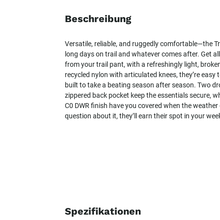
Beschreibung
Versatile, reliable, and ruggedly comfortable—the Tr
long days on trail and whatever comes after. Get a
from your trail pant, with a refreshingly light, brok
recycled nylon with articulated knees, they’re easy
built to take a beating season after season. Two d
zippered back pocket keep the essentials secure, w
C0 DWR finish have you covered when the weather 
question about it, they’ll earn their spot in your wee
Spezifikationen