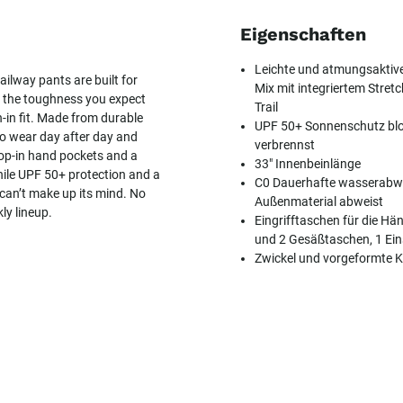
Eigenschaften
Leichte und atmungsaktiv
ailway pants are built for
Mix mit integriertem Stre
ll the toughness you expect
Trail
en-in fit. Made from durable
UPF 50+ Sonnenschutz bloc
 to wear day after day and
verbrennst
rop-in hand pockets and a
33" Innenbeinlänge
hile UPF 50+ protection and a
C0 Dauerhafte wasserabw
can’t make up its mind. No
Außenmaterial abweist
kly lineup.
Eingrifftaschen für die H
und 2 Gesäßtaschen, 1 Ein
Zwickel und vorgeformte K