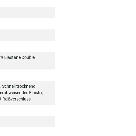
3% Elastane Double
, Schnell trocknend,
rabweisendes Finish),
t Reißverschluss