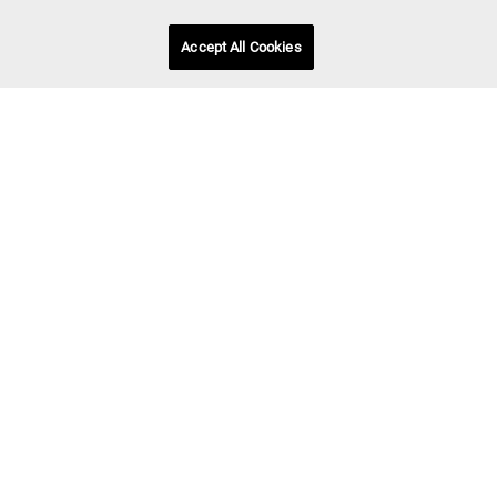
aus kontrolliertem Holz stammen.
Accept All Cookies
Unsere Partner
European Outdoor Group
Marmot ist stolzer Partner der gesammelten Stimme
der europäischen Outdoor- Branche. Unsere
gemeinsame Vision besteht darin, globale, profitable