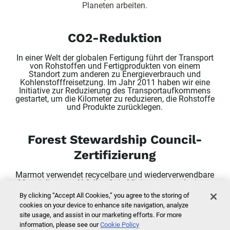
Planeten arbeiten.
CO2-Reduktion
In einer Welt der globalen Fertigung führt der Transport
von Rohstoffen und Fertigprodukten von einem
Standort zum anderen zu Energieverbrauch und
Kohlenstofffreisetzung. Im Jahr 2011 haben wir eine
Initiative zur Reduzierung des Transportaufkommens
gestartet, um die Kilometer zu reduzieren, die Rohstoffe
und Produkte zurücklegen.
Forest Stewardship Council-
Zertifizierung
Marmot verwendet recycelbare und wiederverwendbare
Materialien, um Abfall auf ein Minimum zu reduzieren
und die Auswirkungen unserer Verpackungen zu
By clicking “Accept All Cookies,” you agree to the storing of
reduzieren. Unsere Produktanhänger im Geschäft sind
cookies on your device to enhance site navigation, analyze
vom Forest Stewardship Council zertifiziert, was
site usage, and assist in our marketing efforts. For more
bedeutet, dass mindestens 70 Prozent des Papiers aus
FSC-zertifizierten Wäldern und die restlichen 30 Prozent
information, please see our
Cookie Policy