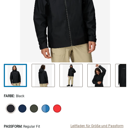
FARBE
:
Black
SELECTION WILL REFRESH THE PAGE WITH NEW RESULTS.
selected
Leitfaden für Größe und Passform
PASSFORM:
Regular Fit