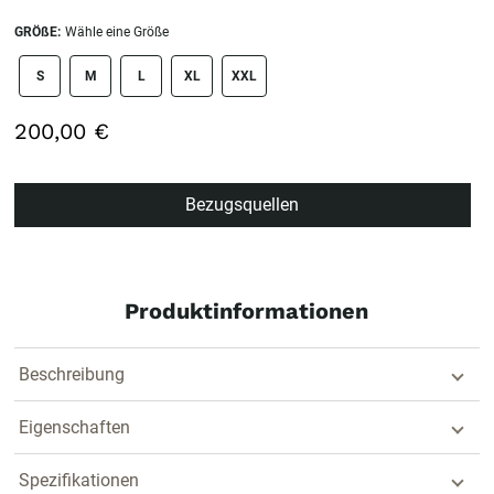
GRÖßE:
Wähle eine Größe
size swatch
S
M
L
XL
XXL
200,00 €
Bezugsquellen
Produktinformationen
Beschreibung
Eigenschaften
Spezifikationen